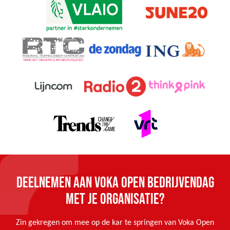
DEELNEMEN AAN VOKA OPEN BEDRIJVENDAG
MET JE ORGANISATIE?
Zin gekregen om mee op de kar te springen van Voka Open