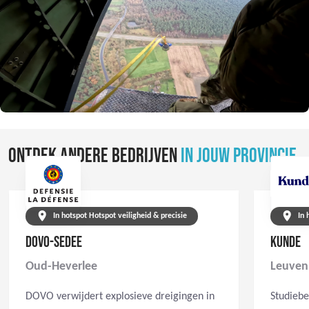
ONTDEK ANDERE BEDRIJVEN
IN JOUW PROVINCIE
In hotspot Hotspot veiligheid & precisie
In 
DOVO-SEDEE
KUNDE
Oud-Heverlee
Leuven
DOVO verwijdert explosieve dreigingen in
Studiebe