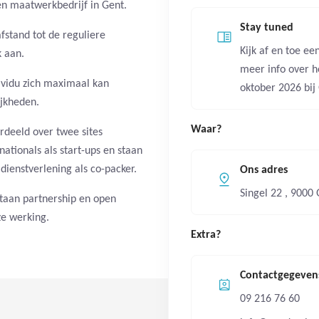
en maatwerkbedrijf in Gent.
Stay tuned
stand tot de reguliere
Kijk af en toe e
 aan.
meer info over 
dividu zich maximaal kan
oktober 2026 bij
ijkheden.
Waar?
deeld over twee sites
ationals als start-ups en staan
dienstverlening als co-packer.
Ons adres
Singel 22 , 9000
staan partnership en open
ze werking.
Extra?
Contactgegeven
09 216 76 60