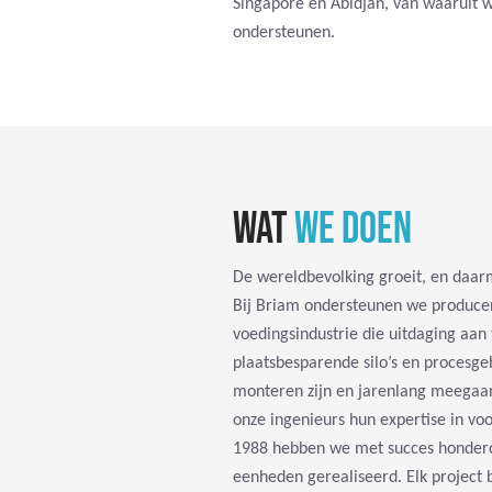
Singapore en Abidjan, van waaruit w
ondersteunen.
WAT
WE DOEN
De wereldbevolking groeit, en daar
Bij Briam ondersteunen we producen
voedingsindustrie die uitdaging aan 
plaatsbesparende silo’s en procesg
monteren zijn en jarenlang meegaan
onze ingenieurs hun expertise in voo
1988 hebben we met succes honderd
eenheden gerealiseerd. Elk project b