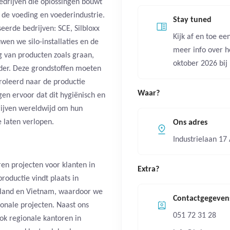
drijven die oplossingen bouwt
 de voeding en voederindustrie.
Stay tuned
seerde bedrijven: SCE, Silbloxx
Kijk af en toe e
en we silo-installaties en de
meer info over 
 van producten zoals graan,
oktober 2026 bij
oeder. Deze grondstoffen moeten
roleerd naar de productie
Waar?
gen ervoor dat dit hygiënisch en
rijven wereldwijd om hun
 laten verlopen.
Ons adres
Industrielaan 17
ren projecten voor klanten in
Extra?
roductie vindt plaats in
tsland en Vietnam, waardoor we
Contactgegeven
ionale projecten. Naast ons
051 72 31 28
ok regionale kantoren in