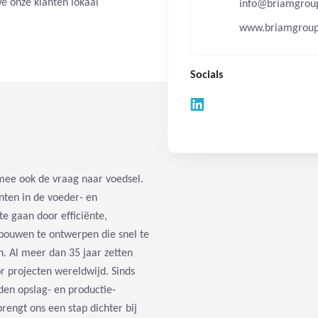
e onze klanten lokaal
info@briamgrou
www.briamgrou
Socials
mee ook de vraag naar voedsel.
ten in de voeder- en
te gaan door efficiënte,
ebouwen te ontwerpen die snel te
. Al meer dan 35 jaar zetten
r projecten wereldwijd. Sinds
en opslag- en productie-
rengt ons een stap dichter bij