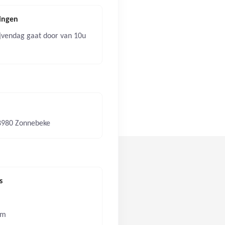
dingen
jvendag gaat door van 10u
 8980 Zonnebeke
s
om