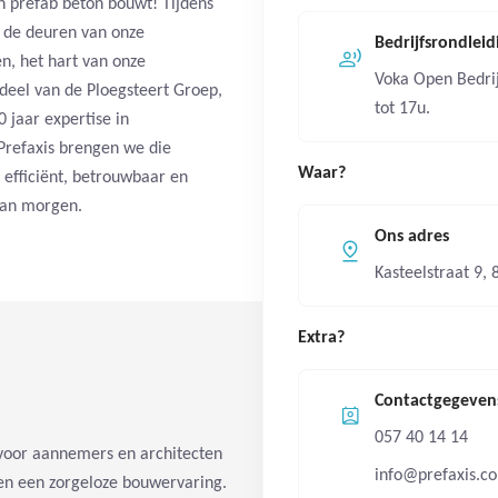
n prefab beton bouwt! Tijdens
 de deuren van onze
Bedrijfsrondlei
n, het hart van onze
Voka Open Bedri
rdeel van de Ploegsteert Groep,
tot 17u.
 jaar expertise in
Prefaxis brengen we die
Waar?
 efficiënt, betrouwbaar en
van morgen.
Ons adres
Kasteelstraat 9,
Extra?
Contactgegeven
057 40 14 14
oor aannemers en architecten
info@prefaxis.c
t en een zorgeloze bouwervaring.