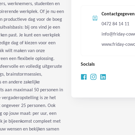
ers, werknemers, studenten en
spirerende werkplek. Of je nu een
Contactgegeven
en productieve dag voor de boeg
0472 84 14 11
itvalsbasis: bij ons vind je een
info@friday-cow
ken past. Je kunt een werkplek
edige dag of kiezen voor een
www.friday-cowo
ik wilt maken van onze
een een flexibele oplossing.
Socials
feervolle en volledig uitgeruste
s, brainstormsessies,
s en andere zakelijke
ats aan maximaal 50 personen in
e vergaderopstelling is ze het
t ongeveer 25 personen. Ook
g op jouw maat: per uur, een
ak je bijeenkomst compleet met
jouw wensen en bekijken samen