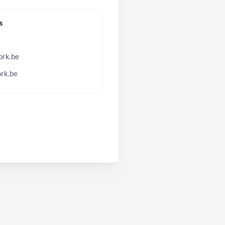
s
ork.be
rk.be