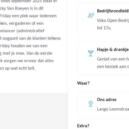
r sinds september 2025 staat er
cky Van Roeyen is in dit
Bedrijfsrondlei
Friday een plek waar iedereen
Voka Open Bedri
rken, vergaderen of een
tot 17u.
reelancer (administratief
et oogpunt van de klanten telkens
 Friday houden we van een
Hapje & drankje
g met je mee. Van de eerste
Geniet van een h
ek zorgen we ervoor dat alles
een bezoek aan o
sen op wat echt telt.
Waar?
Ons adres
Lange Leemstraa
Extra?