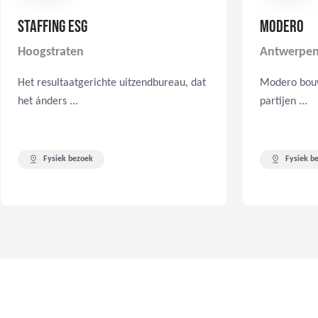
STAFFING ESG
MODERO
Hoogstraten
Antwerpe
Het resultaatgerichte uitzendbureau, dat
Modero bouw
het ánders ...
partijen ...
Fysiek bezoek
Fysiek b