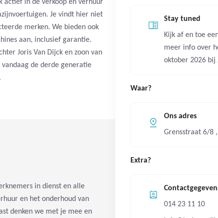
ck actief in de verkoop en verhuur
ijnvoertuigen. Je vindt hier niet
Stay tuned
ecteerde merken. We bieden ook
Kijk af en toe e
nes aan, inclusief garantie.
meer info over 
chter Joris Van Dijck en zoon van
oktober 2026 bij 
at vandaag de derde generatie
.
Waar?
Ons adres
Grensstraat 6/8 
Extra?
erknemers in dienst en alle
Contactgegeven
verhuur en het onderhoud van
014 23 11 10
aast denken we met je mee en