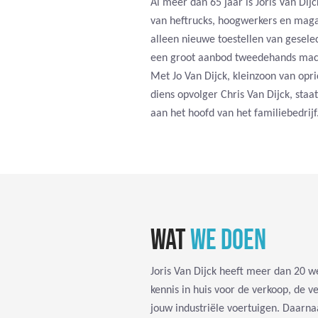
Al meer dan 65 jaar is Joris Van Dij
van heftrucks, hoogwerkers en magaz
alleen nieuwe toestellen van gesel
een groot aanbod tweedehands machi
Met Jo Van Dijck, kleinzoon van opri
diens opvolger Chris Van Dijck, sta
aan het hoofd van het familiebedrijf
WAT
WE DOEN
Joris Van Dijck heeft meer dan 20 w
kennis in huis voor de verkoop, de 
jouw industriële voertuigen. Daarn