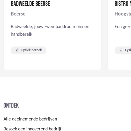
BADWEELDE BEERSE
BISTRO
Beerse
Hoogst
Badweelde, jouw zwembaddroom binnen
Een gezel
handbereik!
Fysiek bezoek
Fys
Ontdek
Alle deelnemende bedrijven
Bezoek een innoverend bedrijf