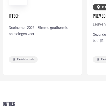
In 
IFTECH
PREMED
Leuven
Deelnemer 2025 - Slimme geothermie-
oplossingen voor ...
Gezonde
bedrijf.
Fysiek bezoek
Fys
Ontdek