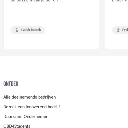
Bij bus.be maak je de reis ...
Bioterra
Fysiek bezoek
Fys
Ontdek
Alle deelnemende bedrijven
Bezoek een innoverend bedrijf
Duurzaam Ondernemen
OBD4Students