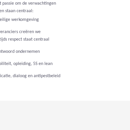
t passie om de verwachtingen
en staan centraal:
veilige werkomgeving
veranciers creëren we
ds respect staat centraal
rantwoord ondernemen
biliteit, opleiding, 5S en lean
catie, dialoog en antipestbeleid