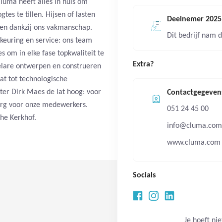
luma heeft alles in huis om
s te tillen. Hijsen of lasten
Deelnemer 2025
pen dankzij ons vakmanschap.
Dit bedrijf nam d
 keuring en service: ons team
s om in elke fase topkwaliteit te
Extra?
eselare ontwerpen en construeren
at tot technologische
hter Dirk Maes de lat hoog: voor
Contactgegeven
zorg voor onze medewerkers.
051 24 45 00
he Kerkhof.
info@cluma.com
www.cluma.com
Socials
Je hoeft nie