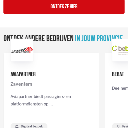
Ontdek ze hier
ONTDEK ANDERE BEDRIJVEN
IN JOUW PROVINCIE
AVIAPARTNER
BEBAT
Zaventem
Deelneme
Aviapartner biedt passagiers- en
platformdiensten op ...
Digitaal bezoek
Fys