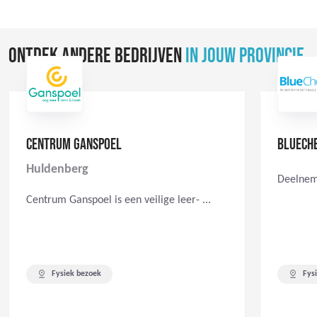
ONTDEK ANDERE BEDRIJVEN
IN JOUW PROVINCIE
CENTRUM GANSPOEL
BLUECH
Huldenberg
Deelneme
Centrum Ganspoel is een veilige leer- ...
Fysiek bezoek
Fys