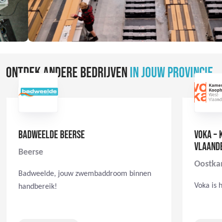
ONTDEK ANDERE BEDRIJVEN
IN JOUW PROVINCIE
BADWEELDE BEERSE
VOKA – 
VLAAND
Beerse
Oostk
Badweelde, jouw zwembaddroom binnen
Voka is 
handbereik!