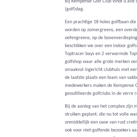
Bij Kempense Golf Club vindt u alle
(golf)dag.
Een prachtige 18 holes golfbaan di
worden op zomergreens, een overde
oefengreens, op de bovenverdieping
beschikken we over een indoor golfs
Toptracer bays en 2 verwarmde Top
golfshop waar alle grote merken ve
smaakvol ingericht clubhuis met een 
de laatste plaats een team van va
medewerkers maken de Kempense Gol
geoutilleerde golfclubs in de verre r
Bij de aanleg van het complex zijn
struiken geplant, die nu tot volle 
onmiddellijk een oase van rust creë
ook voor niet-golfende bezoekers a