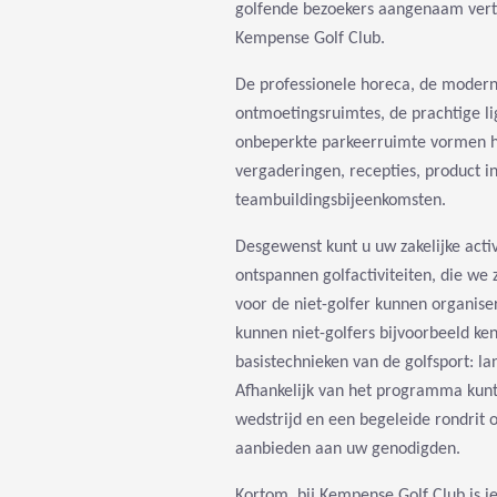
golfende bezoekers aangenaam vertoe
Kempense Golf Club.
De professionele horeca, de modern
ontmoetingsruimtes, de prachtige l
onbeperkte parkeerruimte vormen h
vergaderingen, recepties, product in
teambuildingsbijeenkomsten.
Desgewenst kunt u uw zakelijke act
ontspannen golfactiviteiten, die we 
voor de niet-golfer kunnen organiser
kunnen niet-golfers bijvoorbeeld k
basistechnieken van de golfsport: la
Afhankelijk van het programma kunt
wedstrijd en een begeleide rondrit 
aanbieden aan uw genodigden.
Kortom, bij Kempense Golf Club is ie