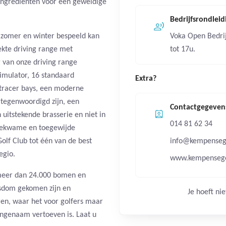
 ingrediënten voor een geweldige
Bedrijfsrondlei
e zomer en winter bespeeld kan
Voka Open Bedri
kte driving range met
tot 17u.
 van onze driving range
imulator, 16 standaard
Extra?
tracer bays, een moderne
rtegenwoordigd zijn, een
Contactgegeven
uitstekende brasserie en niet in
014 81 62 34
kbekwame en toegewijde
f Club tot één van de best
info@kempensego
egio.
www.kempensego
 meer dan 24.000 bomen en
wasdom gekomen zijn en
Je hoeft nie
ren, waar het voor golfers maar
angenaam vertoeven is. Laat u