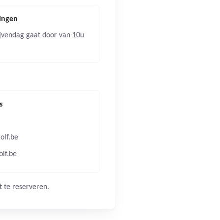
dingen
jvendag gaat door van 10u
s
lf.be
lf.be
t te reserveren.