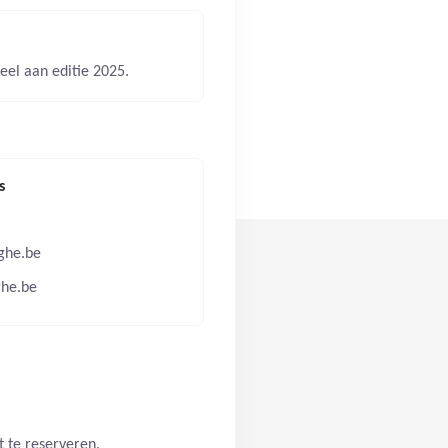
eel aan editie 2025.
s
ghe.be
he.be
t te reserveren.