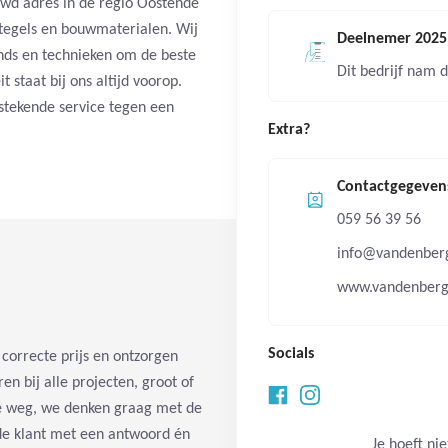
ouwd adres in de regio Oostende
tegels en bouwmaterialen. Wij
Deelnemer 2025
nds en technieken om de beste
Dit bedrijf nam d
 staat bij ons altijd voorop.
stekende service tegen een
Extra?
Contactgegeven
059 56 39 56
info@vandenber
www.vandenberg
Socials
correcte prijs en ontzorgen
ren bij alle projecten, groot of
de weg, we denken graag met de
 de klant met een antwoord én
Je hoeft nie