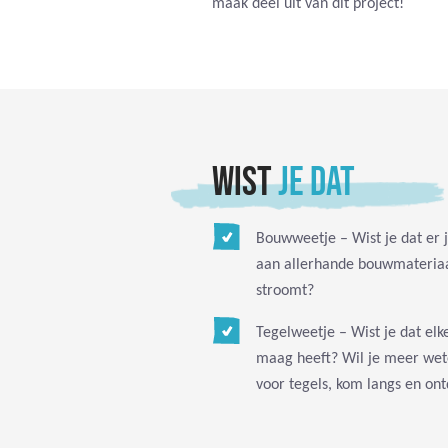
maak deel uit van dit project!
WIST
JE DAT
Bouwweetje – Wist je dat er j
aan allerhande bouwmateriaa
stroomt?
Tegelweetje – Wist je dat el
maag heeft? Wil je meer wete
voor tegels, kom langs en ontd